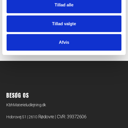
Pålidelige komponenter og tilbehør
Tillad alle
Vi fører kvalitetskomponenter som slanger, filtre og adaptere,
der sikrer optimal ydeevne. Vores produkter fra anerkendte
Tillad valgte
brands som Trotec garanterer lang holdbarhed og effektiv
drift, så du altid har det rette udstyr til dine el-
værktøjsopgaver.
Afvis
BESØG OS
KbhMaterieludlejning.dk
Rødovre | CVR: 39372606
Hobrovej 51 | 2610