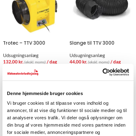
Trotec – TTV 3000
Slange til TTV 3000
Udsugningsanlæg
Udsugningsanlæg
132,00
kr.
/ dag
44,00
kr.
/ dag
(ekskl. moms)
(ekskl. moms)
Udsugningsanlæg
Professionelle udsugningsanlæg er uundværlige til at sikre et
Denne hjemmeside bruger cookies
rent og sundere arbejdsmiljø ved brug af el-værktøj. Disse
specialiserede systemer fjerner støv, spåner og partikler
Vi bruger cookies til at tilpasse vores indhold og
direkte fra arbejdsstedet, hvilket beskytter både brugeren og
annoncer, til at vise dig funktioner til sociale medier og til
det omkringliggende miljø.
at analysere vores trafik. Vi deler også oplysninger om
din brug af vores hjemmeside med vores partnere inden
Effektiv støvhåndtering til el-værktøj
for sociale medier, annonceringspartnere og