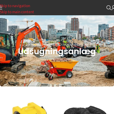
Skip to navigation
Skip to main content
Forside
El-Værktøj
Udsugningsanlæg
Udsugningsanlæg