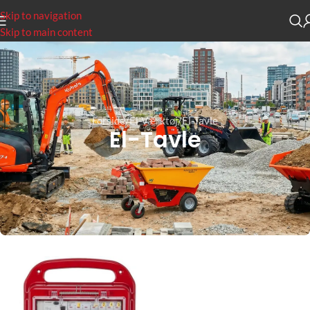
Skip to navigation
Skip to main content
Forside
El-Værktøj
El-Tavle
El-Tavle