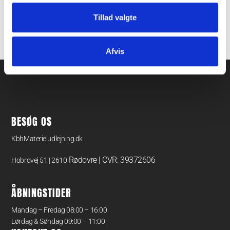
forskellige kapaciteter og konfigurationer, så du altid finder
Tillad valgte
den rette løsning til dit specifikke behov.
Afvis
BESØG OS
KbhMaterieludlejning.dk
Rødovre | CVR: 39372606
Hobrovej 51 | 2610
ÅBNINGSTIDER
Mandag – Fredag 08:00 – 16:00
Lørdag & Søndag 09:00 – 11:00