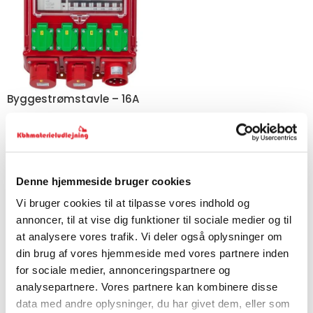
Byggestrømstavle – 16A
El-Tavle
61,60
kr.
/ dag
(ekskl. moms)
El-Tavle
Denne hjemmeside bruger cookies
Professionelle eltavler er uundværlige komponenter til sikker
Vi bruger cookies til at tilpasse vores indhold og
strømforsyning på byggepladser og større el-
annoncer, til at vise dig funktioner til sociale medier og til
værktøjsinstallationer. Hos KbhMaterieludlejning finder du
at analysere vores trafik. Vi deler også oplysninger om
robuste byggestrømstavler, der sikrer pålidelig fordeling af
din brug af vores hjemmeside med vores partnere inden
elektricitet til dit el-værktøj og maskiner.
for sociale medier, annonceringspartnere og
analysepartnere. Vores partnere kan kombinere disse
Sikker strømfordeling til professionelt brug
data med andre oplysninger, du har givet dem, eller som