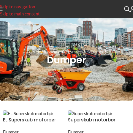
Skip to navigation
Skip to main content
Forside
Jord og anlægsmateriel
Dumper
Dumper
EL Superskub motorbør
Superskub motorbør
Dumper
Dumper