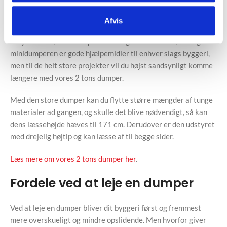
Har du brug for en større dumper, så har du også mulighed for
Afvis
at leje vores Thwaites Alldrive 2 tons dumper, der som navnet
antyder kan løfte helt op til 2000 kg. Både motorbøren og
minidumperen er gode hjælpemidler til enhver slags byggeri,
men til de helt store projekter vil du højst sandsynligt komme
længere med vores 2 tons dumper.
Med den store dumper kan du flytte større mængder af tunge
materialer ad gangen, og skulle det blive nødvendigt, så kan
dens læssehøjde hæves til 171 cm. Derudover er den udstyret
med drejelig højtip og kan læsse af til begge sider.
Læs mere om vores 2 tons dumper her
.
Fordele ved at leje en dumper
Ved at leje en dumper bliver dit byggeri først og fremmest
mere overskueligt og mindre opslidende. Men hvorfor giver