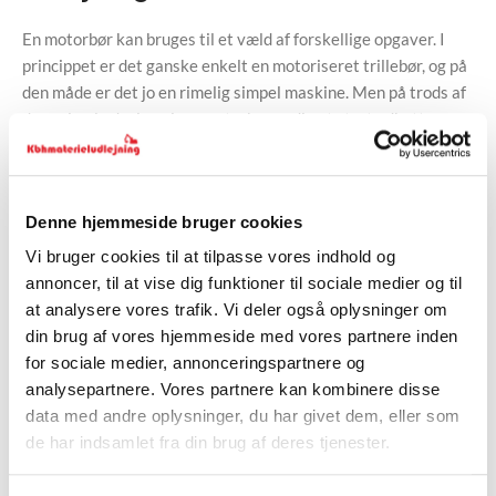
En motorbør kan bruges til et væld af forskellige opgaver. I
princippet er det ganske enkelt en motoriseret trillebør, og på
den måde er det jo en rimelig simpel maskine. Men på trods af
dens simple design giver motorbøren dig et stort udbytte –
både i forhold til at mindske mængden af manuelt, fysisk
arbejde og også ved at kunne bruges steder, hvor pladsen er
trang, i modsætning til andre dumpere.
Denne hjemmeside bruger cookies
Motorbøren er både stærk og praktisk, og derfor er den et
Vi bruger cookies til at tilpasse vores indhold og
populært valg for fagmænd inden for al slags byggeri. Her hos
annoncer, til at vise dig funktioner til sociale medier og til
Kbhmaterieludlejning kan du leje vores Super Skub-motorbør,
at analysere vores trafik. Vi deler også oplysninger om
der kan løfte op til 700 kg, og som måler 205 x 85 cm.
din brug af vores hjemmeside med vores partnere inden
for sociale medier, annonceringspartnere og
Læs mere om vores motorbører her
.
analysepartnere. Vores partnere kan kombinere disse
data med andre oplysninger, du har givet dem, eller som
Udlejning af minidumper
de har indsamlet fra din brug af deres tjenester.
Ligesom motorbøren kan vores minidumper også bære en last