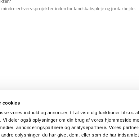
ekter?
il mindre erhvervsprojekter inden for landskabspleje og jordarbejde.
til 2T
Grubbetand til 1T / 2T
 cookies
passe vores indhold og annoncer, til at vise dig funktioner til soci
Tilbehør til 1 tons
,
Tilbehør til 2 tons
fik. Vi deler også oplysninger om din brug af vores hjemmeside m
/ dag
80,00
kr.
/ dag
moms)
(ekskl. moms)
 medier, annonceringspartnere og analysepartnere. Vores partne
ndre oplysninger, du har givet dem, eller som de har indsamlet 