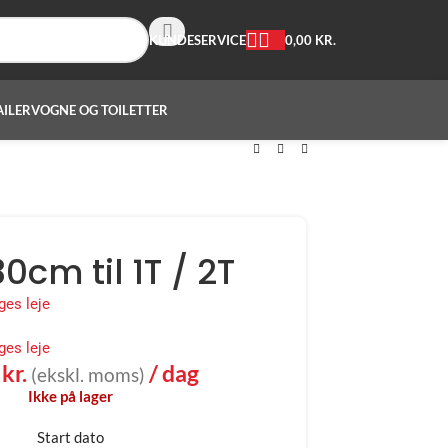
0,00
KR.
KUNDESERVICE
AILER
VOGNE OG TOILETTER
0cm til 1T / 2T
ges leje
ges leje
0
kr.
/ dag
(ekskl. moms)
Ikke på lager
Start dato