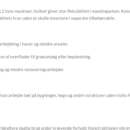
 og 2 tons maskiner, hvilket giver stor fleksibilitet i maskinparken. 
jektets krav uden at skulle investere i separate tilbehørsdele.
arbejdning i haver og mindre arealer.
se af overflader til græsanlæg eller beplantning.
læg og mindre renoveringsarbejder.
kan arbejde tæt på bygninger, hegn og andre strukturer uden risiko fo
at håndtere daglig brug under krævende forhold. Konstruktionen sikrer