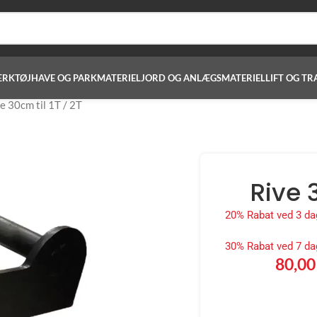
ÆRKTØJ
HAVE OG PARKMATERIEL
JORD OG ANLÆGSMATERIEL
LIFT OG TR
e 30cm til 1T / 2T
Rive 3
20% Rabat ved 3 da
30% Rabat ved 7 da
80,0