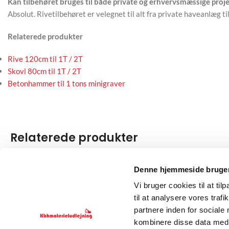
Kan tilbehøret bruges til både private og erhvervsmæssige proj
Absolut. Rivetilbehøret er velegnet til alt fra private haveanlæg t
Relaterede produkter
Rive 120cm til 1T / 2T
Skovl 80cm til 1T / 2T
Betonhammer til 1 tons minigraver
Relaterede produkter
Betonhammer til 1 tons
Kipskovl 100cm 
Denne hjemmeside bruger
minigraver
Vi bruger cookies til at til
Tilbehør til 2 tons
til at analysere vores tra
Tilbehør til 1 tons
,
Hydraulikhammer
176,00
kr.
(ekskl. 
616,00
kr.
/ dag
partnere inden for sociale
(ekskl. moms)
kombinere disse data med a