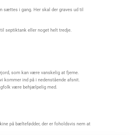
kan sættes i gang. Her skal der graves ud til
l septiktank eller noget helt tredje.
lerjord, som kan være vanskelig at fjerne.
m vi kommer ind på i nedenstående afsnit.
fagfolk være behjælpelig med.
skine på bæltefødder, der er foholdsvis nem at