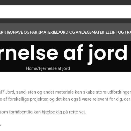
ÆRKTØJ
HAVE OG PARKMATERIEL
JORD OG ANLÆGSMATERIEL
LIFT OG TR
rnelse af jord
Home
Fjernelse af jord
l? Jord, sand, sten og andet materiale kan skabe store udfordringer, 
 af forskellige projekter, og det kan også være relevant for dig, der 
 som forhåbentlig kan hjælpe dig på rette vej.
r