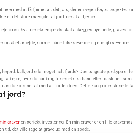
 hele med at få fjernet alt det jord, der er i vejen for, at projektet 
se er det store mængder af jord, der skal fjernes.
 ejendom, hvis der eksempelvis skal anlægges nye bede, graves ud ti
det er også et arbejde, som er både tidskrævende og energikrævende.
, lerjord, kalkjord eller noget helt fjerde? Den tungeste jordtype er 
ngt arbejde, hvor du har brug for en ekstra hånd eller maskiner, so
hvordan du kommer af med alt jorden igen. Dette kan professionelle 
af jord?
minigraver
en perfekt investering. En minigraver er en lille gravema
en tid, det ville tage at grave ud med en spade.