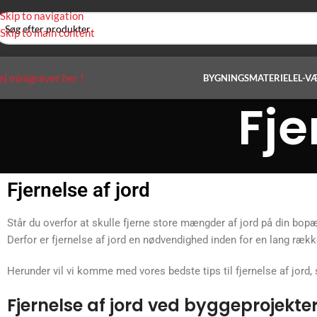
Skip to navigation
Skip to main content
ej minigraver her !
BYGNINGSMATERIEL
EL-V
Fje
Fjernelse af jord
Står du overfor at skulle fjerne store mængder af jord på din bopæ
Derfor er fjernelse af jord en nødvendighed inden for en lang række
Herunder vil vi komme med vores bedste tips til fjernelse af jord,
Fjernelse af jord ved byggeprojekte