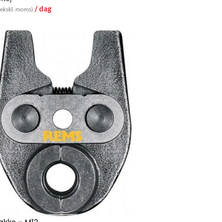
/ dag
(ekskl. moms)