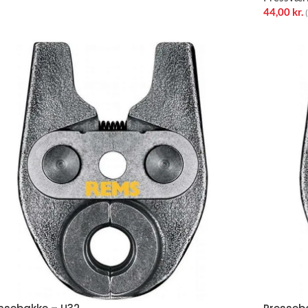
44,00
kr.