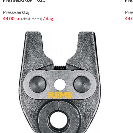
Pressebakke – U25
Pre
Pressværktøj
Pre
44,00
kr.
/ dag
44,
(ekskl. moms)