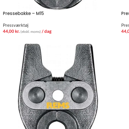
Pressebakke – M15
Pre
Pressværktøj
Pre
44,00
kr.
/ dag
44,
(ekskl. moms)