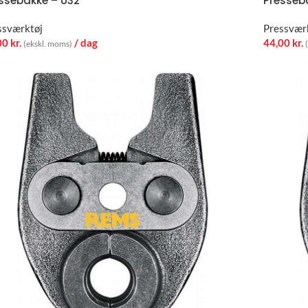
ssebakke – U32
Presseb
ssværktøj
Pressvær
00
kr.
/ dag
44,00
kr.
(ekskl. moms)