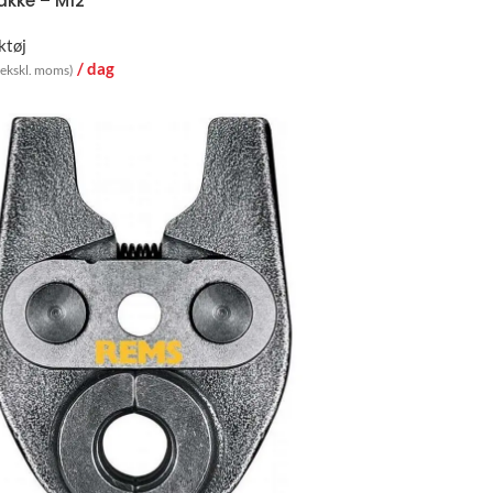
akke – M12
ktøj
/ dag
(ekskl. moms)