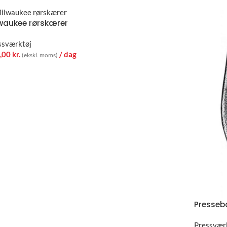
waukee rørskærer
ssværktøj
,00
kr.
/ dag
(ekskl. moms)
Presseb
Pressvær