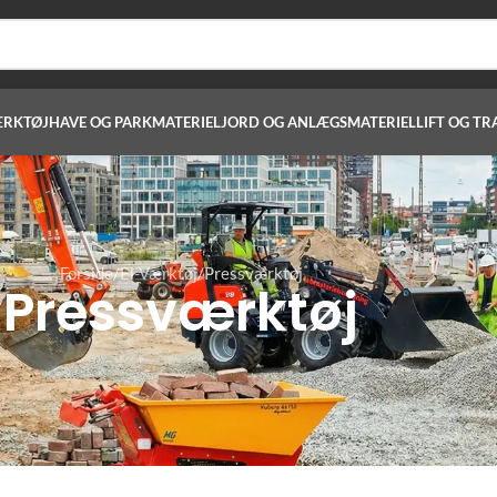
ÆRKTØJ
HAVE OG PARKMATERIEL
JORD OG ANLÆGSMATERIEL
LIFT OG TR
Forside
El-Værktøj
Pressværktøj
Pressværktøj