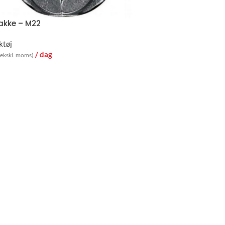
akke – M22
ktøj
/ dag
(ekskl. moms)