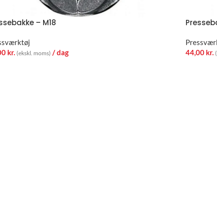
ssebakke – M18
Presseb
ssværktøj
Pressvær
00
kr.
/ dag
44,00
kr.
(ekskl. moms)