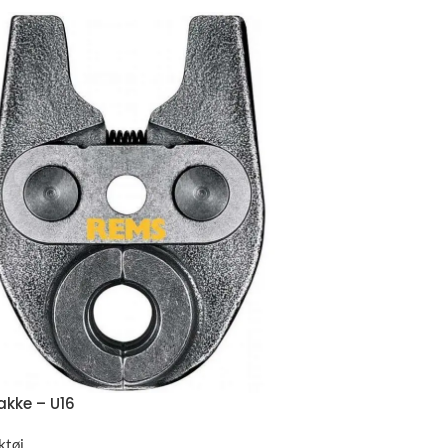
akke – U16
ktøj