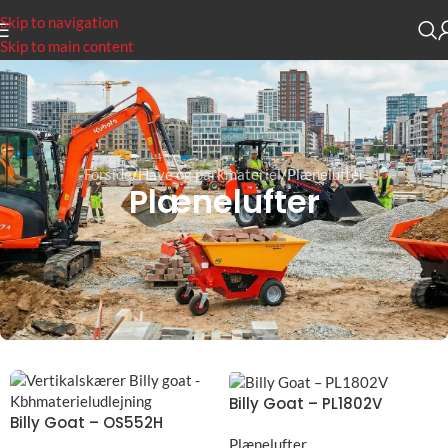
Skip to navigation
Skip to main content
Forside
Have og parkmateriel
Plænelufter
Plænelufter
Billy Goat – PL1802V
Billy Goat – OS552H
Plænelufter