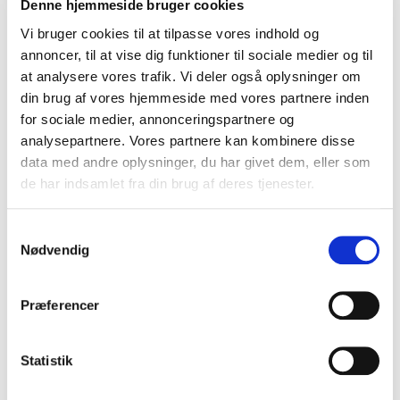
Denne hjemmeside bruger cookies
Hvad luftning af plænen går ud på
Vi bruger cookies til at tilpasse vores indhold og
annoncer, til at vise dig funktioner til sociale medier og til
Det hangler om at åbne jorden op, så rødderne kan få luft, ved
at analysere vores trafik. Vi deler også oplysninger om
brug af en græsplæne bliver jorden komprimeret og rødderne
din brug af vores hjemmeside med vores partnere inden
får svært ved at “trække” vejret ordenligt.
for sociale medier, annonceringspartnere og
Samtidig vil vandet istedet for at trænge ned i rødderne løbe
analysepartnere. Vores partnere kan kombinere disse
langs den hårde jord.
data med andre oplysninger, du har givet dem, eller som
de har indsamlet fra din brug af deres tjenester.
De forskellige luftmetoder.
Samtykkevalg
Vertikalskærer
Nødvendig
Der findes hovedsageligt 2 metoder at plænelufte på.
Præferencer
Den “billige” metode er ved hjælp af en vertikalskærer der
skær en masse riller i græsplænen.
Statistik
Det dårlige ved denne metode er at det holder meget kort tid,