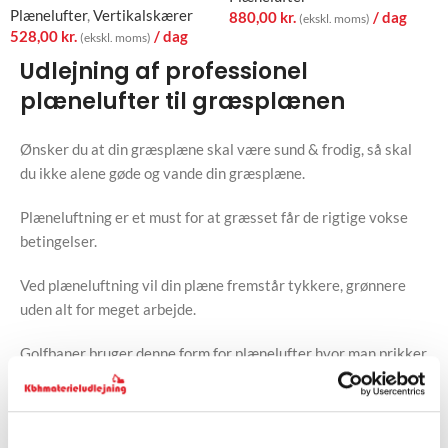
Plænelufter
,
Vertikalskærer
880,00
kr.
/ dag
(ekskl. moms)
528,00
kr.
/ dag
(ekskl. moms)
Udlejning af professionel
plænelufter til græsplænen
Ønsker du at din græsplæne skal være sund & frodig, så skal
du ikke alene gøde og vande din græsplæne.
Plæneluftning er et must for at græsset får de rigtige vokse
betingelser.
Ved plæneluftning vil din plæne fremstår tykkere, grønnere
uden alt for meget arbejde.
Golfbaner bruger denne form for plænelufter hvor man prikker
en masse huller i plænen, så rødderne kan få luft og næring.
en god plæneplejer gør dette ca. 2 gange om året.