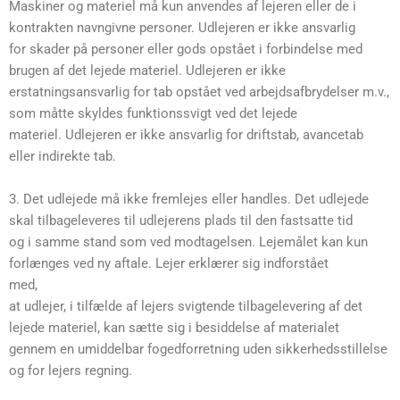
Maskiner og materiel må kun anvendes af lejeren eller de i
kontrakten navngivne personer. Udlejeren er ikke ansvarlig
for skader på personer eller gods opstået i forbindelse med
brugen af det lejede materiel. Udlejeren er ikke
erstatningsansvarlig for tab opstået ved arbejdsafbrydelser m.v.,
som måtte skyldes funktionssvigt ved det lejede
materiel. Udlejeren er ikke ansvarlig for driftstab, avancetab
eller indirekte tab.
3. Det udlejede må ikke fremlejes eller handles. Det udlejede
skal tilbageleveres til udlejerens plads til den fastsatte tid
og i samme stand som ved modtagelsen. Lejemålet kan kun
forlænges ved ny aftale. Lejer erklærer sig indforstået
med,
at udlejer, i tilfælde af lejers svigtende tilbagelevering af det
lejede materiel, kan sætte sig i besiddelse af materialet
gennem en umiddelbar fogedforretning uden sikkerhedsstillelse
og for lejers regning.