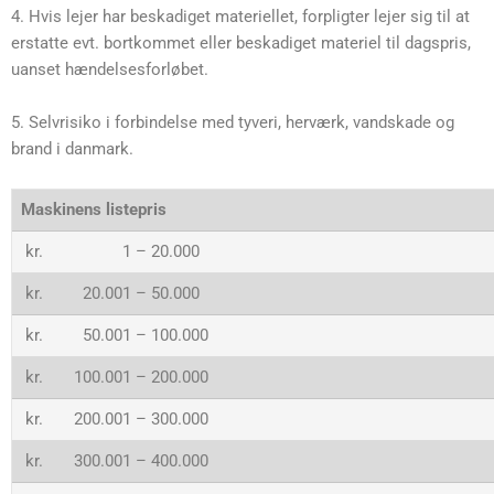
4. Hvis lejer har beskadiget materiellet, forpligter lejer sig til at
erstatte evt. bortkommet eller beskadiget materiel til dagspris,
uanset hændelsesforløbet.
5. Selvrisiko i forbindelse med tyveri, herværk, vandskade og
brand i danmark.
Maskinens listepris
kr. 1 – 20.000
kr. 20.001 – 50.000
kr. 50.001 – 100.000
kr. 100.001 – 200.000
kr. 200.001 – 300.000
kr. 300.001 – 400.000