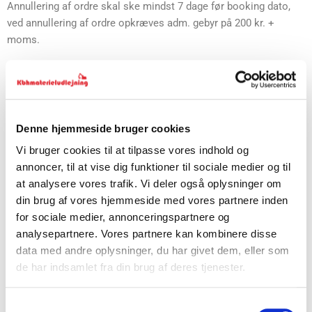
Annullering af ordre skal ske mindst 7 dage før booking dato,
ved annullering af ordre opkræves adm. gebyr på 200 kr. +
moms.
ved annullering senere end 7 dage før, kan ordre evt. blive
udskudt eller tilgodebevis udstedes.
Brændstof
Denne hjemmeside bruger cookies
Vi bruger cookies til at tilpasse vores indhold og
Maskinerne leveres opfyldt med brændstof. (gælder ikke
annoncer, til at vise dig funktioner til sociale medier og til
dieselkanoner)
at analysere vores trafik. Vi deler også oplysninger om
din brug af vores hjemmeside med vores partnere inden
Leveres de ikke tilbage opfyldt opkræves 17 kr. pr. liter. eks.
for sociale medier, annonceringspartnere og
moms
analysepartnere. Vores partnere kan kombinere disse
data med andre oplysninger, du har givet dem, eller som
Der tillægges et optanknings gebyr på 99 kr. eks. moms
de har indsamlet fra din brug af deres tjenester.
Batteri maskiner
Samtykkevalg