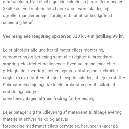
modtagelsen, hvilket vil sige uden skader, fejl og/eller mangler.
Skulle der ved materiellets hjemkomst være skader, fejl
og/eller mangler er lejer forpligtet til at afholde udgiften til
udbedring heraf.
Ved manglede rengøring opkræves 320 kr. + miljøtillæg 99 kr.
Lejer afholder alle udgifter til materiellets montering,
demontering og betjening samt alle udgifter til brændstof,
smøring, elektricitet og lignende. Eventuel manglende eller
ødelagte dele, værktøj, betjeningsgreb, støtteplader, elkabler,
nøgler m.m. erstattes af lejer til nypris således, at lejer erstatter
Kbhmaterieludlejnings faktuelle omkostninger til indkøb af
erstatningsudstyr
uden hensyntagen til/med fradrag for forbedring.
Lejer påtager sig fra udlevering af materielet til tilbagelevering
materielet enhver risiko og ansvar i
forbindelse med materiellets benyttelse, herunder skader på