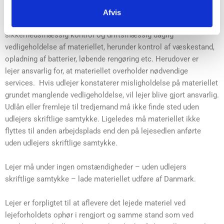
Afvis
Lejer er i lejeperioden forpligtet til at foretage
sikkerhedsmæssig kontrol og driftsmæssig daglig
vedligeholdelse af materiellet, herunder kontrol af væskestand,
opladning af batterier, løbende rengøring etc. Herudover er
lejer ansvarlig for, at materiellet overholder nødvendige
services. Hvis udlejer konstaterer misligholdelse på materiellet
grundet manglende vedligeholdelse, vil lejer blive gjort ansvarlig.
Udlån eller fremleje til tredjemand må ikke finde sted uden
udlejers skriftlige samtykke. Ligeledes må materiellet ikke
flyttes til anden arbejdsplads end den på lejesedlen anførte
uden udlejers skriftlige samtykke.
Lejer må under ingen omstændigheder – uden udlejers
skriftlige samtykke – lade materiellet udføre af Danmark.
Lejer er forpligtet til at aflevere det lejede materiel ved
lejeforholdets ophør i rengjort og samme stand som ved