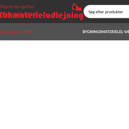
Skip to navigation
Skip to main content
ej minigraver her !
BYGNINGSMATERIEL
EL-V
H