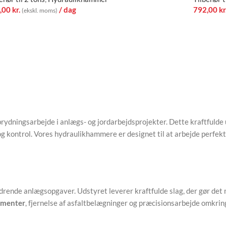
,00
kr.
/ dag
792,00
kr
(ekskl. moms)
dningsarbejde i anlægs- og jordarbejdsprojekter. Dette kraftfulde ud
og kontrol. Vores hydraulikhammere er designet til at arbejde perf
rende anlægsopgaver. Udstyret leverer kraftfulde slag, der gør det 
amenter
, fjernelse af asfaltbelægninger og præcisionsarbejde omkring 