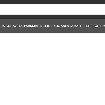
ÆRKTØJ
HAVE OG PARKMATERIEL
JORD OG ANLÆGSMATERIEL
LIFT OG TR
Forside
Jord og anlægsmateriel
Hydraulikhammer
ydraulikhammer