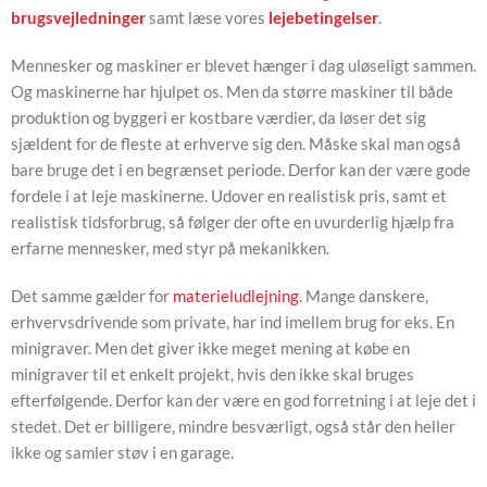
brugsvejledninger
samt læse vores
lejebetingelser
.
Mennesker og maskiner er blevet hænger i dag uløseligt sammen.
Og maskinerne har hjulpet os. Men da større maskiner til både
produktion og byggeri er kostbare værdier, da løser det sig
sjældent for de fleste at erhverve sig den. Måske skal man også
bare bruge det i en begrænset periode. Derfor kan der være gode
fordele i at leje maskinerne. Udover en realistisk pris, samt et
realistisk tidsforbrug, så følger der ofte en uvurderlig hjælp fra
erfarne mennesker, med styr på mekanikken.
Det samme gælder for
materieludlejning
. Mange danskere,
erhvervsdrivende som private, har ind imellem brug for eks. En
minigraver. Men det giver ikke meget mening at købe en
minigraver til et enkelt projekt, hvis den ikke skal bruges
efterfølgende. Derfor kan der være en god forretning i at leje det i
stedet. Det er billigere, mindre besværligt, også står den heller
ikke og samler støv i en garage.