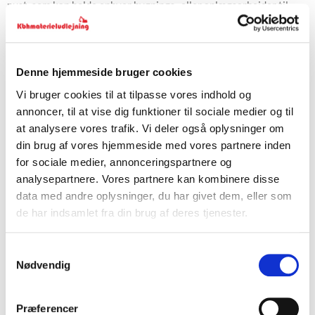
pust, som kan holde enhver bygnings- eller anlægsarbejder til
ilden. Denne kan også gøre sig gældende for private, der ikke vil
fryse, når skuret skal bygges, eller teltfesten skal holdes.
Internettet er fuld af gode guides til, hvordan de forskellige
Denne hjemmeside bruger cookies
maskiner virker. Er det ikke nok, så er det også muligt at hente
Vi bruger cookies til at tilpasse vores indhold og
sparring hos os.
annoncer, til at vise dig funktioner til sociale medier og til
at analysere vores trafik. Vi deler også oplysninger om
Bygningsmateriel
din brug af vores hjemmeside med vores partnere inden
for sociale medier, annonceringspartnere og
Til byggeri, samt jord- og betonarbejde, kan forskelligt
analysepartnere. Vores partnere kan kombinere disse
bygningsmateriel
supplere brugeren på mange måder. Arbejdes
data med andre oplysninger, du har givet dem, eller som
der med eks. beton, kan en kompressor være en god ven, mens de
de har indsamlet fra din brug af deres tjenester.
kolde arbejdsrum skriger efter varmeapparater. Udover dette, så
tæller bygningsmateriel bl.a. også palleløftere, som enhver
Samtykkevalg
virksomhed med et lager har kendt behov for.
Nødvendig
Men dette er ikke det eneste løfteredskab, som den effektive
entreprenør kan anvende. Gipspladehejsen er i dag en uvurderlig
Præferencer