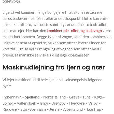
toiletvogn.
Lige så vel kommer mange boligejere til at skulle restaurere
deres badeværelser på et eller andet tidspunkt. Dette kan være
en delikat affære, hvis dette samtidigt er det eneste bad/toilet,
som man ejer. Her kan den
kombinerede toilet- og badevogn
være
meget kærkommen. Begge typer af vogne, samt den kombinerede
udgave er nem at opsætte, og kan som oftest leveres inden for
kort tid. Lige så vel er rengøring af vognen som oftest med i
prisen, så man ikke selv skal ud og lege kloakmester.
Maskinudlejning fra fjern og nær
Vi lejer maskiner ud til hele sjælland - eksempelvis følgende
byer:
København –
Sjælland
– Nordsjælland – Greve– Tune – Køge–
Solrød – Vallensbæk – Ishøj – Brøndby – Hvidovre – Valby –
Rødovre – Storkøbenhavn – Jersie – Albertslund – Taastrup -