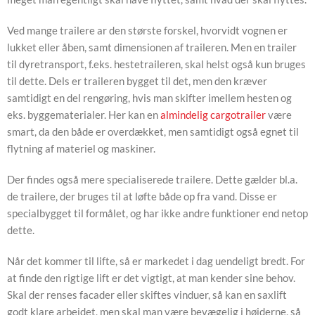
Ved mange trailere ar den største forskel, hvorvidt vognen er
lukket eller åben, samt dimensionen af traileren. Men en trailer
til dyretransport, f.eks. hestetraileren, skal helst også kun bruges
til dette. Dels er traileren bygget til det, men den kræver
samtidigt en del rengøring, hvis man skifter imellem hesten og
eks. byggematerialer. Her kan en
almindelig cargotrailer
være
smart, da den både er overdækket, men samtidigt også egnet til
flytning af materiel og maskiner.
Der findes også mere specialiserede trailere. Dette gælder bl.a.
de trailere, der bruges til at løfte både op fra vand. Disse er
specialbygget til formålet, og har ikke andre funktioner end netop
dette.
Når det kommer til lifte, så er markedet i dag uendeligt bredt. For
at finde den rigtige lift er det vigtigt, at man kender sine behov.
Skal der renses facader eller skiftes vinduer, så kan en saxlift
godt klare arbejdet, men skal man være bevægelig i højderne, så