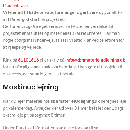
Pladevibrator
Vi lejer ud til både private, foreninger og erhverv
og gør alt for
at I får en god start på projektet.
Derfor er vi også meget seriøse, fra første henvendelse, til
projektet er afsluttet og materiellet skal returneres. Har man
nogle spørgsmål undervejs, så står vi altid klar ved telefonen for
at hjælpe og vejlede.
Ring på
61101616
eller skriv på
info@kbhmaterieludlejning.dk
for en uforpligtende snak, om hvordan vi kan gøre dit projekt til
en succes, der samtidig er til at betale.
Maskinudlejning
Når du lejer materiel hos
kbhmaterielUdlejning.dk
beregnes leje
pr. kalenderdag. Arbejdes der ud over 8 timer betales der 1 dags
ekstra leje pr. påbegyndt 8 timer.
Under Praktisk Information kan du se forslag til se