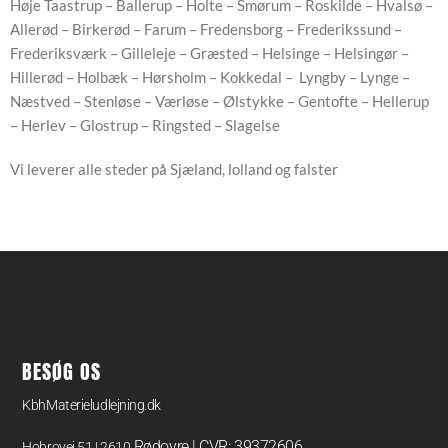
Høje Taastrup – Ballerup – Holte – Smørum – Roskilde – Hvalsø –
Allerød – Birkerød – Farum – Fredensborg – Frederikssund –
Frederiksværk – Gilleleje – Græsted – Helsinge – Helsingør –
Hillerød – Holbæk – Hørsholm – Kokkedal – Lyngby – Lynge –
Næstved – Stenløse – Værløse – Ølstykke – Gentofte – Hellerup
– Herlev – Glostrup – Ringsted – Slagelse
Vi leverer alle steder på Sjæland, lolland og falster
BESØG OS
KbhMaterieludlejning.dk
Rødovre | CVR: 39372606
Hobrovej 51 | 2610