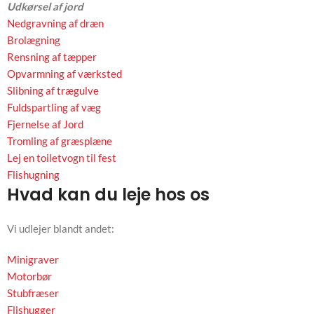
Udkørsel af jord
Nedgravning af dræn
Brolægning
Rensning af tæpper
Opvarmning af værksted
Slibning af trægulve
Fuldspartling af væg
Fjernelse af Jord
Tromling af græsplæne
Lej en toiletvogn til fest
Flishugning
Hvad kan du leje hos os
Vi udlejer blandt andet:
Minigraver
Motorbør
Stubfræser
Flishugger