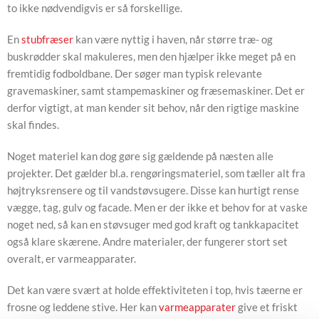
to ikke nødvendigvis er så forskellige.
En
stubfræser
kan være nyttig i haven, når større træ- og
buskrødder skal makuleres, men den hjælper ikke meget på en
fremtidig fodboldbane. Der søger man typisk relevante
gravemaskiner, samt stampemaskiner og fræsemaskiner. Det er
derfor vigtigt, at man kender sit behov, når den rigtige maskine
skal findes.
Noget materiel kan dog gøre sig gældende på næsten alle
projekter. Det gælder bl.a. rengøringsmateriel, som tæller alt fra
højtryksrensere og til vandstøvsugere. Disse kan hurtigt rense
vægge, tag, gulv og facade. Men er der ikke et behov for at vaske
noget ned, så kan en støvsuger med god kraft og tankkapacitet
også klare skærene. Andre materialer, der fungerer stort set
overalt, er varmeapparater.
Det kan være svært at holde effektiviteten i top, hvis tæerne er
frosne og leddene stive. Her kan
varmeapparater
give et friskt