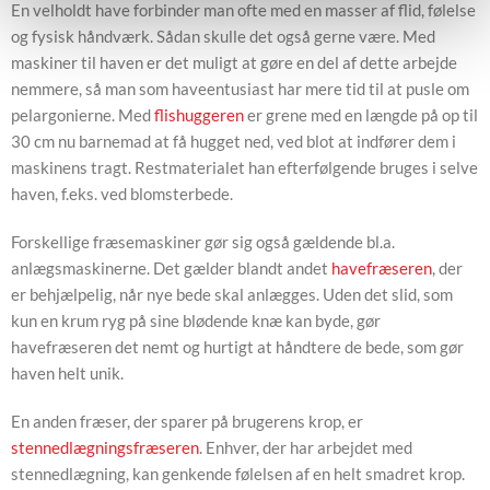
En velholdt have forbinder man ofte med en masser af flid, følelse
og fysisk håndværk. Sådan skulle det også gerne være. Med
maskiner til haven er det muligt at gøre en del af dette arbejde
nemmere, så man som haveentusiast har mere tid til at pusle om
pelargonierne. Med
flishuggeren
er grene med en længde på op til
30 cm nu barnemad at få hugget ned, ved blot at indfører dem i
maskinens tragt. Restmaterialet han efterfølgende bruges i selve
haven, f.eks. ved blomsterbede.
Forskellige fræsemaskiner gør sig også gældende bl.a.
anlægsmaskinerne. Det gælder blandt andet
havefræseren
, der
er behjælpelig, når nye bede skal anlægges. Uden det slid, som
kun en krum ryg på sine blødende knæ kan byde, gør
havefræseren det nemt og hurtigt at håndtere de bede, som gør
haven helt unik.
En anden fræser, der sparer på brugerens krop, er
stennedlægningsfræseren
. Enhver, der har arbejdet med
stennedlægning, kan genkende følelsen af en helt smadret krop.