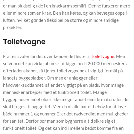
er man pludselig ude i en knækarmsbomlift. Denne fungerer mere
eller mindre som en kran. Den kan køres, og kan bevæges oppe i
luften, hvilket gør den fleksibel på større og mindre smidige
projekter.
Toiletvogne
Fra festivaler landet over kender de fleste til
toiletvogne
. Men
selvom det kan virke uhumsk at kigge ned i 20.000 menneskers
efterladenskaber, så tjener toiletvognene et vigtigt formål på
landets byggepladser. Om man er anlægger eller
håndværksuddannet, så er det vigtigt på en plads, hvor mange
mennesker arbejder med et funktionelt toilet. Mange
byggepladser indeholder ikke meget andet end de materialer, der
skal bruges til byggeriet. Men da vi alle har et behov for at lave
både nummer 1 og nummer 2, er det nødvendigt med muligheder
for sanitet. Derfor bør man som bygherre altid sikre sig et
funktionelt toilet. Og det kan ind i mellem bedst komme fra en