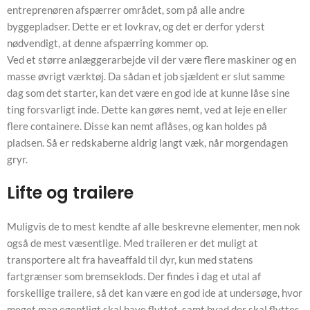
entreprenøren afspærrer området, som på alle andre
byggepladser. Dette er et lovkrav, og det er derfor yderst
nødvendigt, at denne afspærring kommer op.
Ved et større anlæggerarbejde vil der være flere maskiner og en
masse øvrigt værktøj. Da sådan et job sjældent er slut samme
dag som det starter, kan det være en god ide at kunne låse sine
ting forsvarligt inde. Dette kan gøres nemt, ved at leje en eller
flere containere. Disse kan nemt aflåses, og kan holdes på
pladsen. Så er redskaberne aldrig langt væk, når morgendagen
gryr.
Lifte og trailere
Muligvis de to mest kendte af alle beskrevne elementer, men nok
også de mest væsentlige. Med traileren er det muligt at
transportere alt fra haveaffald til dyr, kun med statens
fartgrænser som bremseklods. Der findes i dag et utal af
forskellige trailere, så det kan være en god ide at undersøge, hvor
meget man egentligt skal have flyttet, samt hvad der skal flyttes.